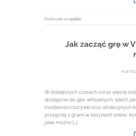
Publicado en
public
Jak zacząć grę w V
POSTE
W dzisiejszych czasach coraz więcej osó
dostępowi do gier wirtualnych, takich ja
możliwości rozrywki oraz atrakcyjnych 
przygodę z grami w kasynach online, kon
jakie można […]