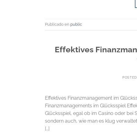
Publicado en
public
Effektives Finanzman
POSTE
Effektives Finanzmanagement im Glückssp
Finanzmanagements im Glücksspiel Effek
Glücksspiel, egal ob im Casino oder bei 
sondern auch, wie man es klug verwaltet
[…]