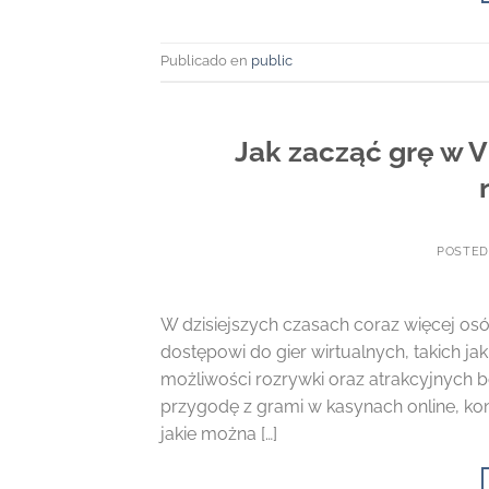
Publicado en
public
Jak zacząć grę w V
POSTE
W dzisiejszych czasach coraz więcej osó
dostępowi do gier wirtualnych, takich ja
możliwości rozrywki oraz atrakcyjnych 
przygodę z grami w kasynach online, kon
jakie można […]