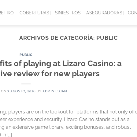
RETIRO
COBERTURAS
SINIESTROS
ASEGURADORAS
CO
ARCHIVOS DE CATEGORÍA:
PUBLIC
PUBLIC
its of playing at Lizaro Casino: a
ve review for new players
D ON
7 AGOSTO, 2026
BY
ADMIN LUJAN
ng, players are on the lookout for platforms that not only offe
ser experience and security. Lizaro Casino stands out as a
g an extensive game library, exciting bonuses, and robust
in […]