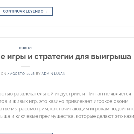
CONTINUAR LEYENDO
→
PUBLIC
ие игры и стратегии для выигрыша
D ON
7 AGOSTO, 2026
BY
ADMIN LUJAN
стью развлекательной индустрии, и Пин-ап не является
ов и живых игр, это казино привлекает игроков своим
татье мы рассмотрим, как начинающим игрокам подойти к
грыша и ключевые преимущества, которые делают это каз