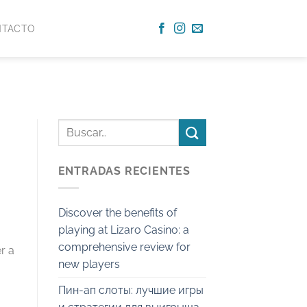
NTACTO
ENTRADAS RECIENTES
Discover the benefits of
playing at Lizaro Casino: a
comprehensive review for
r a
new players
Пин-ап слоты: лучшие игры