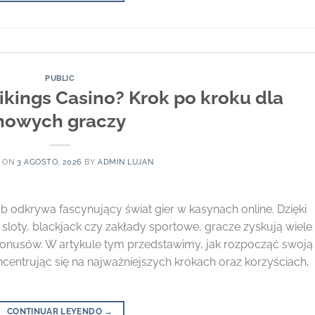
PUBLIC
ikings Casino? Krok po kroku dla
nowych graczy
D ON
3 AGOSTO, 2026
BY
ADMIN LUJAN
b odkrywa fascynujący świat gier w kasynach online. Dzięki
k sloty, blackjack czy zakłady sportowe, gracze zyskują wiele
bonusów. W artykule tym przedstawimy, jak rozpocząć swoją
centrując się na najważniejszych krokach oraz korzyściach,
CONTINUAR LEYENDO
→