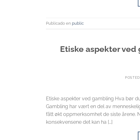
Publicado en
public
Etiske aspekter ved
POSTE
Etiske aspekter ved gambling Hva bør du
Gambling har vært en del av menneskelig 
fått økt oppmerksomhet de siste årene. N
konsekvensene det kan ha […]