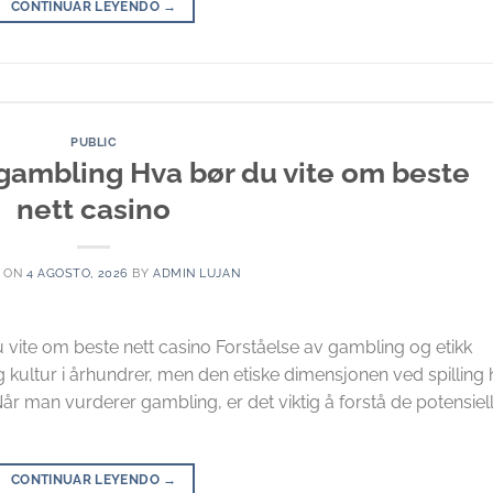
CONTINUAR LEYENDO
→
PUBLIC
 gambling Hva bør du vite om beste
nett casino
D ON
4 AGOSTO, 2026
BY
ADMIN LUJAN
 vite om beste nett casino Forståelse av gambling og etikk
kultur i århundrer, men den etiske dimensjonen ved spilling 
år man vurderer gambling, er det viktig å forstå de potensiel
CONTINUAR LEYENDO
→