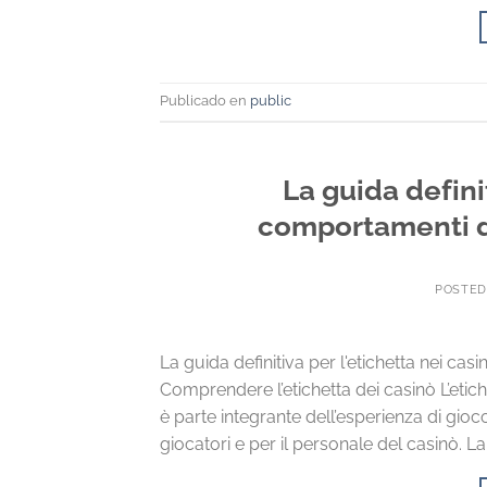
Publicado en
public
La guida defini
comportamenti da
POSTE
La guida definitiva per l'etichetta nei ca
Comprendere l’etichetta dei casinò L’eti
è parte integrante dell’esperienza di gioco
giocatori e per il personale del casinò. La 