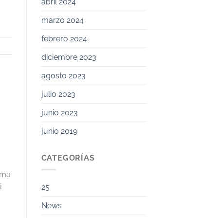
abril 2024
marzo 2024
febrero 2024
diciembre 2023
agosto 2023
julio 2023
junio 2023
junio 2019
CATEGORÍAS
 ma
i
25
News