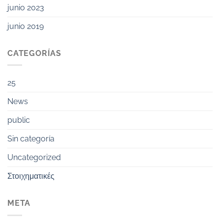
junio 2023
junio 2019
CATEGORÍAS
25
News
public
Sin categoría
Uncategorized
Στοιχηματικές
META