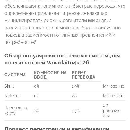
обеспечивают анонимность и быстрые переводы, что
определённо привлекает игроков, желающих
минимизировать риски. Сравнительный анализ
различных вариантов поможет выбрать наилучший
подход в зависимости от личных предпочтений и
потребностей.
Обзор популярных платёжных систем для
пользователей Vavadaito4ka26
КОМИССИЯ НА
ВРЕМЯ
СИСТЕМА
ВВОД
ПЕРЕВОДА
Skrill
0%
1.9%
Мгновенно
Neteller
0%
2%
Мгновенно
1-3
Перевод на
1%
1.5%
рабочих
карту
дня
Процесс регистрации и верификации