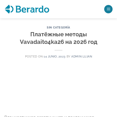
Saltar
al
contenido
SIN CATEGORÍA
Платёжные методы
Vavadaito4ka26 на 2026 год
POSTED ON
14 JUNIO, 2023
BY
ADMIN LUJAN