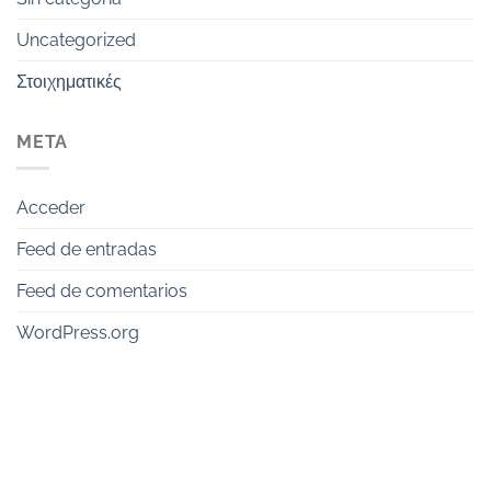
Uncategorized
Στοιχηματικές
META
Acceder
Feed de entradas
Feed de comentarios
WordPress.org