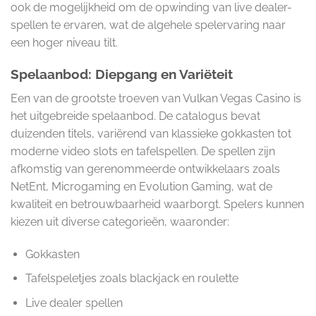
ook de mogelijkheid om de opwinding van live dealer-
spellen te ervaren, wat de algehele spelervaring naar
een hoger niveau tilt.
Spelaanbod: Diepgang en Variëteit
Een van de grootste troeven van Vulkan Vegas Casino is
het uitgebreide spelaanbod. De catalogus bevat
duizenden titels, variërend van klassieke gokkasten tot
moderne video slots en tafelspellen. De spellen zijn
afkomstig van gerenommeerde ontwikkelaars zoals
NetEnt, Microgaming en Evolution Gaming, wat de
kwaliteit en betrouwbaarheid waarborgt. Spelers kunnen
kiezen uit diverse categorieën, waaronder:
Gokkasten
Tafelspeletjes zoals blackjack en roulette
Live dealer spellen