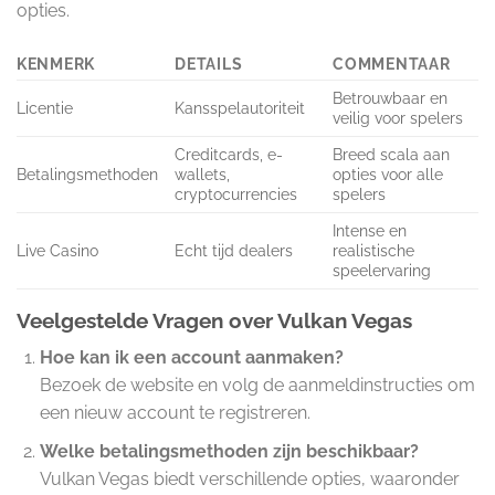
opties.
KENMERK
DETAILS
COMMENTAAR
Betrouwbaar en
Licentie
Kansspelautoriteit
veilig voor spelers
Creditcards, e-
Breed scala aan
Betalingsmethoden
wallets,
opties voor alle
cryptocurrencies
spelers
Intense en
Live Casino
Echt tijd dealers
realistische
speelervaring
Veelgestelde Vragen over Vulkan Vegas
Hoe kan ik een account aanmaken?
Bezoek de website en volg de aanmeldinstructies om
een nieuw account te registreren.
Welke betalingsmethoden zijn beschikbaar?
Vulkan Vegas biedt verschillende opties, waaronder