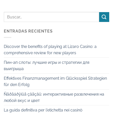
ENTRADAS RECIENTES
Discover the benefits of playing at Lizaro Casino: a
comprehensive review for new players
Пин-ап слоты: лучшие игры и стратегии для
выигрыша
Effektives Finanzmanagement im Glücksspiel Strategien
für den Erfolg
Ñåðåáðÿíûå çâåçäû: интерактивные развлечения на
любой вкус и цвет
La guida definitiva per l'etichetta nei casinò