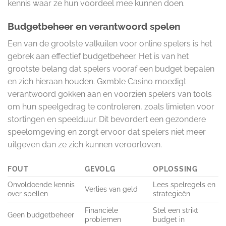
kennis waar ze hun voordeel mee kunnen doen.
Budgetbeheer en verantwoord spelen
Een van de grootste valkuilen voor online spelers is het
gebrek aan effectief budgetbeheer. Het is van het
grootste belang dat spelers vooraf een budget bepalen
en zich hieraan houden. Gxmble Casino moedigt
verantwoord gokken aan en voorzien spelers van tools
om hun speelgedrag te controleren, zoals limieten voor
stortingen en speelduur. Dit bevordert een gezondere
speelomgeving en zorgt ervoor dat spelers niet meer
uitgeven dan ze zich kunnen veroorloven.
FOUT
GEVOLG
OPLOSSING
Onvoldoende kennis
Lees spelregels en
Verlies van geld
over spellen
strategieën
Financiële
Stel een strikt
Geen budgetbeheer
problemen
budget in