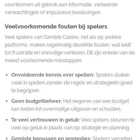
voortkomen uit gebrek aan informatie, verkeerde
verwachtingen of impulsieve beslissingen.
Veelvoorkomende fouten bij spelers
Veel spelers van Gxmble Casino, net als op andere
platforms, maken regelmatig dezelfde fouten, wat leidt
tot frustratie en onnodige verliezen. Dit zijn enkele van de
meest voorkomende misstappen:
Onvoldoende kennis over spellen:
Spelers duiken
vaak in spellen zonder de regels en strategieën goed
te begrijpen.
Geen budgetbeheer:
Het negeren van een budget
kan leiden tot overmatige uitgaven en schulden.
Te veel vertrouwen in geluk:
Veel spelers steunen te
veel op geluk in plaats van op strategie en planning.
Gemiste bonussen en promoties:
Spelers vergeten