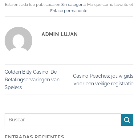
Esta entrada fue publicada en
Sin categoría
. Marque como favorito el
Enlace permanente
.
ADMIN LUJAN
Golden Billy Casino: De
Casino Peaches: jouw gids
Betalingservaringen van
voor een veilige registratie
Spelers
ENTRADAS RECIENTES