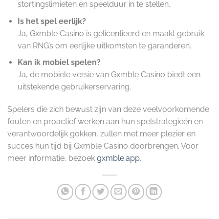
stortingslimieten en speelduur in te stellen.
Is het spel eerlijk?
Ja, Gxmble Casino is gelicentieerd en maakt gebruik
van RNG’s om eerlijke uitkomsten te garanderen.
Kan ik mobiel spelen?
Ja, de mobiele versie van Gxmble Casino biedt een
uitstekende gebruikerservaring.
Spelers die zich bewust zijn van deze veelvoorkomende
fouten en proactief werken aan hun spelstrategieën en
verantwoordelijk gokken, zullen met meer plezier en
succes hun tijd bij Gxmble Casino doorbrengen. Voor
meer informatie, bezoek
gxmble.app
.