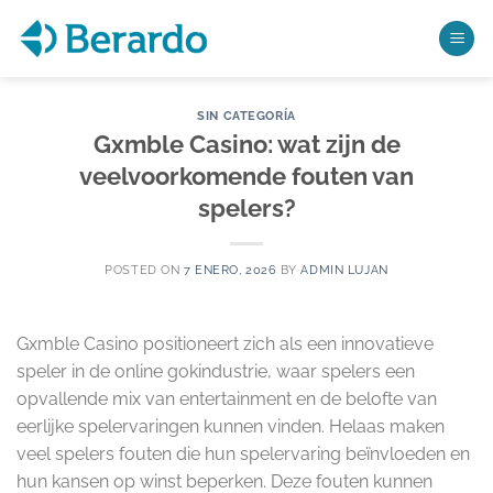
Saltar
al
contenido
SIN CATEGORÍA
Gxmble Casino: wat zijn de
veelvoorkomende fouten van
spelers?
POSTED ON
7 ENERO, 2026
BY
ADMIN LUJAN
Gxmble Casino positioneert zich als een innovatieve
speler in de online gokindustrie, waar spelers een
opvallende mix van entertainment en de belofte van
eerlijke spelervaringen kunnen vinden. Helaas maken
veel spelers fouten die hun spelervaring beïnvloeden en
hun kansen op winst beperken. Deze fouten kunnen