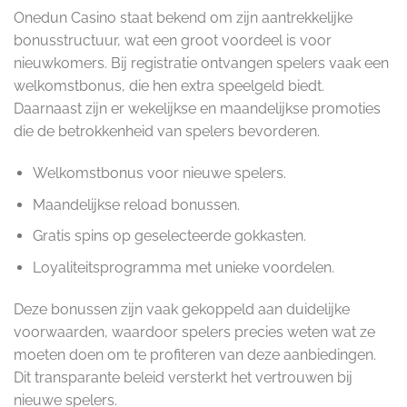
Onedun Casino staat bekend om zijn aantrekkelijke
bonusstructuur, wat een groot voordeel is voor
nieuwkomers. Bij registratie ontvangen spelers vaak een
welkomstbonus, die hen extra speelgeld biedt.
Daarnaast zijn er wekelijkse en maandelijkse promoties
die de betrokkenheid van spelers bevorderen.
Welkomstbonus voor nieuwe spelers.
Maandelijkse reload bonussen.
Gratis spins op geselecteerde gokkasten.
Loyaliteitsprogramma met unieke voordelen.
Deze bonussen zijn vaak gekoppeld aan duidelijke
voorwaarden, waardoor spelers precies weten wat ze
moeten doen om te profiteren van deze aanbiedingen.
Dit transparante beleid versterkt het vertrouwen bij
nieuwe spelers.