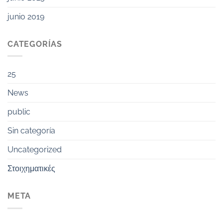
junio 2019
CATEGORÍAS
25
News
public
Sin categoría
Uncategorized
Στοιχηματικές
META