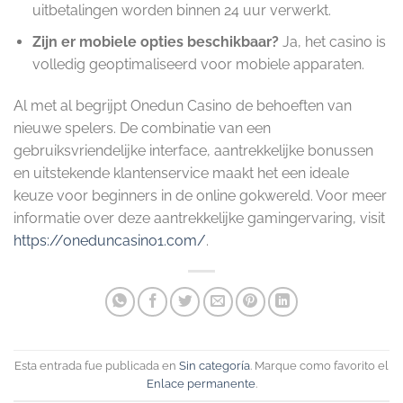
uitbetalingen worden binnen 24 uur verwerkt.
Zijn er mobiele opties beschikbaar?
Ja, het casino is
volledig geoptimaliseerd voor mobiele apparaten.
Al met al begrijpt Onedun Casino de behoeften van
nieuwe spelers. De combinatie van een
gebruiksvriendelijke interface, aantrekkelijke bonussen
en uitstekende klantenservice maakt het een ideale
keuze voor beginners in de online gokwereld. Voor meer
informatie over deze aantrekkelijke gamingervaring, visit
https://oneduncasino1.com/
.
Esta entrada fue publicada en
Sin categoría
. Marque como favorito el
Enlace permanente
.