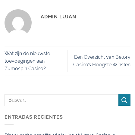
ADMIN LUJAN
Wat zijn de nieuwste
Een Overzicht van Betory
toevoegingen aan
Casino’s Hoogste Winsten
Zumospin Casino?
ENTRADAS RECIENTES