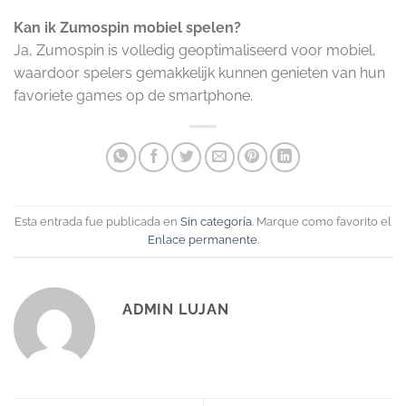
Kan ik Zumospin mobiel spelen?
Ja, Zumospin is volledig geoptimaliseerd voor mobiel,
waardoor spelers gemakkelijk kunnen genieten van hun
favoriete games op de smartphone.
Esta entrada fue publicada en
Sin categoría
. Marque como favorito el
Enlace permanente
.
ADMIN LUJAN