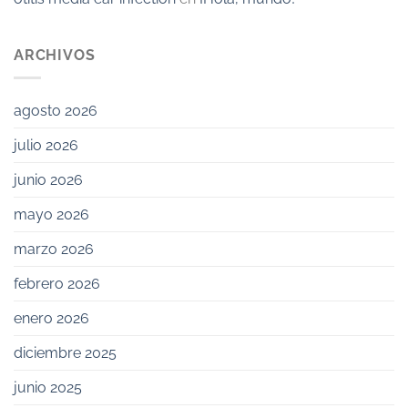
ARCHIVOS
agosto 2026
julio 2026
junio 2026
mayo 2026
marzo 2026
febrero 2026
enero 2026
diciembre 2025
junio 2025