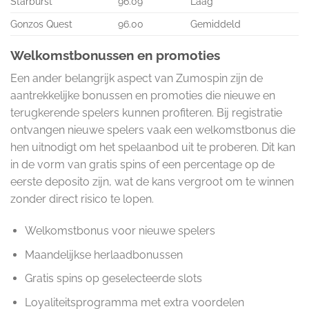
Starburst
96.09
Laag
Gonzos Quest
96.00
Gemiddeld
Welkomstbonussen en promoties
Een ander belangrijk aspect van Zumospin zijn de
aantrekkelijke bonussen en promoties die nieuwe en
terugkerende spelers kunnen profiteren. Bij registratie
ontvangen nieuwe spelers vaak een welkomstbonus die
hen uitnodigt om het spelaanbod uit te proberen. Dit kan
in de vorm van gratis spins of een percentage op de
eerste deposito zijn, wat de kans vergroot om te winnen
zonder direct risico te lopen.
Welkomstbonus voor nieuwe spelers
Maandelijkse herlaadbonussen
Gratis spins op geselecteerde slots
Loyaliteitsprogramma met extra voordelen