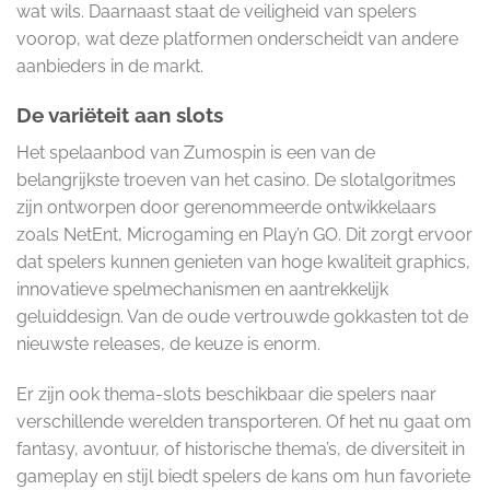
wat wils. Daarnaast staat de veiligheid van spelers
voorop, wat deze platformen onderscheidt van andere
aanbieders in de markt.
De variëteit aan slots
Het spelaanbod van Zumospin is een van de
belangrijkste troeven van het casino. De slotalgoritmes
zijn ontworpen door gerenommeerde ontwikkelaars
zoals NetEnt, Microgaming en Play’n GO. Dit zorgt ervoor
dat spelers kunnen genieten van hoge kwaliteit graphics,
innovatieve spelmechanismen en aantrekkelijk
geluiddesign. Van de oude vertrouwde gokkasten tot de
nieuwste releases, de keuze is enorm.
Er zijn ook thema-slots beschikbaar die spelers naar
verschillende werelden transporteren. Of het nu gaat om
fantasy, avontuur, of historische thema’s, de diversiteit in
gameplay en stijl biedt spelers de kans om hun favoriete