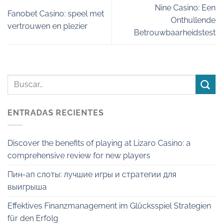
Nine Casino: Een
Fanobet Casino: speel met
Onthullende
vertrouwen en plezier
Betrouwbaarheidstest
ENTRADAS RECIENTES
Discover the benefits of playing at Lizaro Casino: a
comprehensive review for new players
Пин-ап слоты: лучшие игры и стратегии для
выигрыша
Effektives Finanzmanagement im Glücksspiel Strategien
für den Erfolg