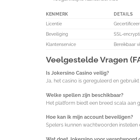
KENMERK
DETAILS
Licentie
Gecertificeer
Beveiliging
SSL-encrypt
Klantenservice
Bereikbaar v
Veelgestelde Vragen (F
Is Jokersino Casino veilig?
Ja, het casino is gereguleerd en gebruik
Welke spellen zijn beschikbaar?
Het platform biedt een breed scala aan go
Hoe kan ik mijn account beveiligen?
Spelers kunnen wachtwoorden instellen 
Wat doet Jokersino voor verantwoord