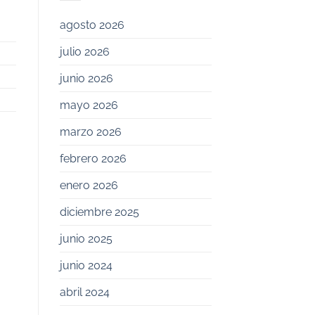
agosto 2026
julio 2026
junio 2026
mayo 2026
marzo 2026
febrero 2026
enero 2026
diciembre 2025
junio 2025
junio 2024
abril 2024