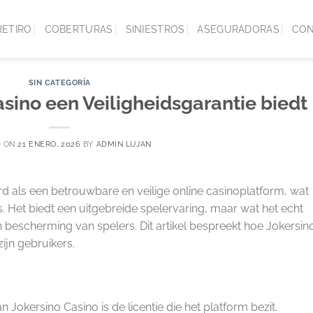
RETIRO
COBERTURAS
SINIESTROS
ASEGURADORAS
CO
SIN CATEGORÍA
ino een Veiligheidsgarantie biedt
D ON
21 ENERO, 2026
BY
ADMIN LUJAN
rd als een betrouwbare en veilige online casinoplatform, wat
s. Het biedt een uitgebreide spelervaring, maar wat het echt
n bescherming van spelers. Dit artikel bespreekt hoe Jokersin
ijn gebruikers.
 Jokersino Casino is de licentie die het platform bezit.