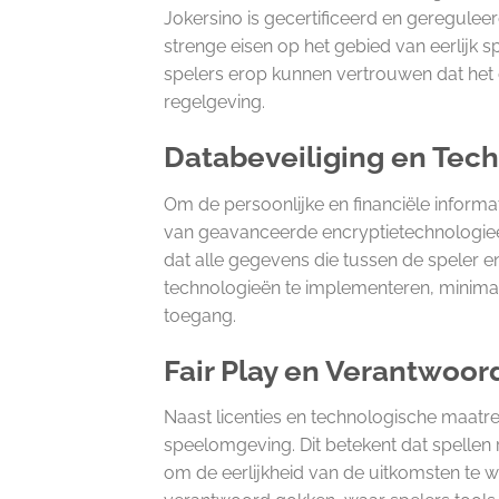
Jokersino is gecertificeerd en geregulee
strenge eisen op het gebied van eerlijk 
spelers erop kunnen vertrouwen dat het 
regelgeving.
Databeveiliging en Tec
Om de persoonlijke en financiële inform
van geavanceerde encryptietechnologieën
dat alle gegevens die tussen de speler en
technologieën te implementeren, minimal
toegang.
Fair Play en Verantwoor
Naast licenties en technologische maatre
speelomgeving. Dit betekent dat spellen
om de eerlijkheid van de uitkomsten te w