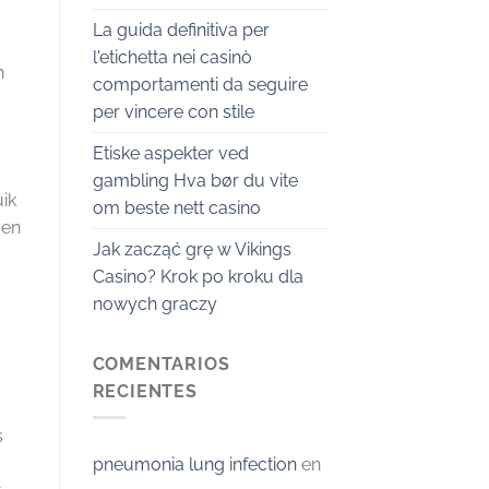
La guida definitiva per
l'etichetta nei casinò
n
comportamenti da seguire
per vincere con stile
Etiske aspekter ved
gambling Hva bør du vite
ik
om beste nett casino
gen
Jak zacząć grę w Vikings
Casino? Krok po kroku dla
nowych graczy
COMENTARIOS
RECIENTES
s
pneumonia lung infection
en