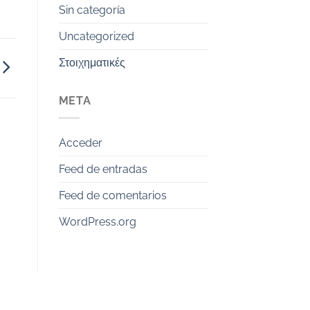
Sin categoría
Uncategorized
Στοιχηματικές
META
Acceder
Feed de entradas
Feed de comentarios
WordPress.org