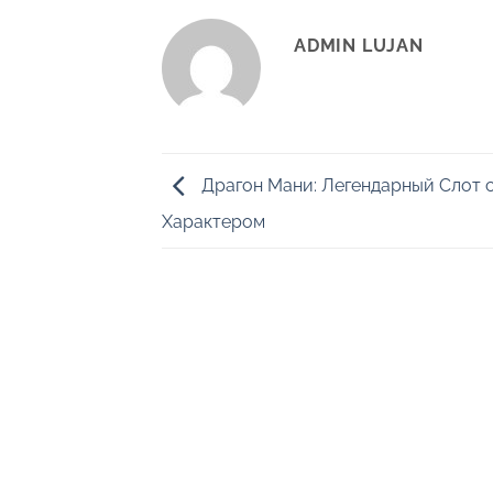
ADMIN LUJAN
Драгон Мани: Легендарный Слот 
Характером