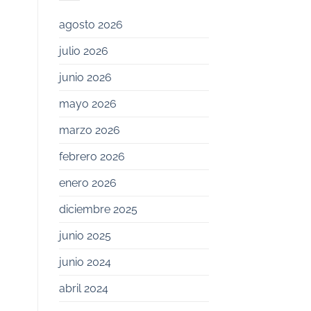
agosto 2026
julio 2026
junio 2026
mayo 2026
marzo 2026
febrero 2026
enero 2026
diciembre 2025
junio 2025
junio 2024
abril 2024