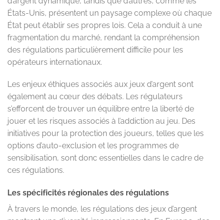
d’argent dynamique, tandis que d’autres, comme les
États-Unis, présentent un paysage complexe où chaque
État peut établir ses propres lois. Cela a conduit à une
fragmentation du marché, rendant la compréhension
des régulations particulièrement difficile pour les
opérateurs internationaux.
Les enjeux éthiques associés aux jeux d’argent sont
également au cœur des débats. Les régulateurs
s’efforcent de trouver un équilibre entre la liberté de
jouer et les risques associés à l’addiction au jeu. Des
initiatives pour la protection des joueurs, telles que les
options d’auto-exclusion et les programmes de
sensibilisation, sont donc essentielles dans le cadre de
ces régulations.
Les spécificités régionales des régulations
À travers le monde, les régulations des jeux d’argent