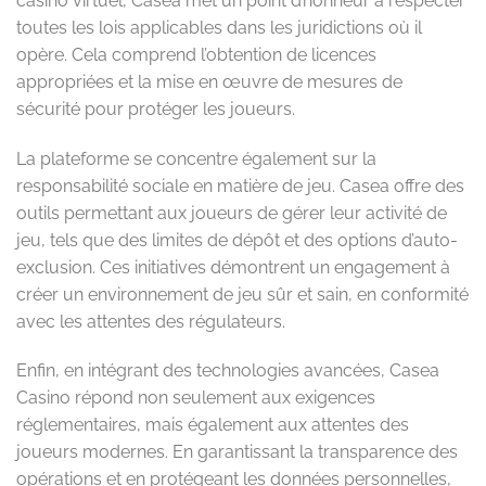
casino virtuel, Casea met un point d’honneur à respecter
toutes les lois applicables dans les juridictions où il
opère. Cela comprend l’obtention de licences
appropriées et la mise en œuvre de mesures de
sécurité pour protéger les joueurs.
La plateforme se concentre également sur la
responsabilité sociale en matière de jeu. Casea offre des
outils permettant aux joueurs de gérer leur activité de
jeu, tels que des limites de dépôt et des options d’auto-
exclusion. Ces initiatives démontrent un engagement à
créer un environnement de jeu sûr et sain, en conformité
avec les attentes des régulateurs.
Enfin, en intégrant des technologies avancées, Casea
Casino répond non seulement aux exigences
réglementaires, mais également aux attentes des
joueurs modernes. En garantissant la transparence des
opérations et en protégeant les données personnelles,