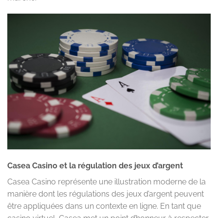
Casea Casino et la régulation des jeux d’argent
Casea Casino représente une illustration moderne de la
manière dont les régulations des jeux d’argent peuvent
être appliquées dans un contexte en ligne. En tant que