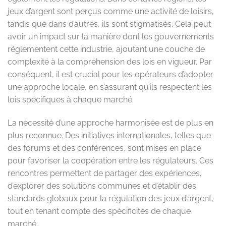
jeux d’argent sont perçus comme une activité de loisirs,
tandis que dans d’autres, ils sont stigmatisés. Cela peut
avoir un impact sur la manière dont les gouvernements
réglementent cette industrie, ajoutant une couche de
complexité à la compréhension des lois en vigueur. Par
conséquent, il est crucial pour les opérateurs d’adopter
une approche locale, en s’assurant qu’ils respectent les
lois spécifiques à chaque marché.
La nécessité d’une approche harmonisée est de plus en
plus reconnue. Des initiatives internationales, telles que
des forums et des conférences, sont mises en place
pour favoriser la coopération entre les régulateurs. Ces
rencontres permettent de partager des expériences,
d’explorer des solutions communes et d’établir des
standards globaux pour la régulation des jeux d’argent,
tout en tenant compte des spécificités de chaque
marché.