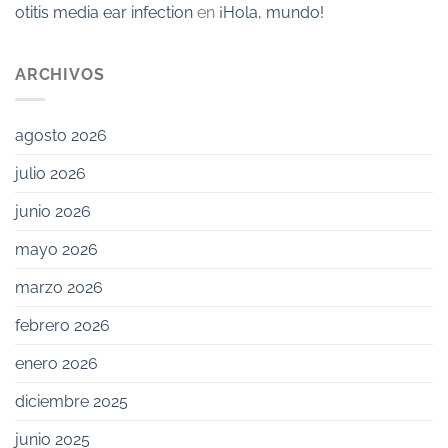
otitis media ear infection
en
¡Hola, mundo!
ARCHIVOS
agosto 2026
julio 2026
junio 2026
mayo 2026
marzo 2026
febrero 2026
enero 2026
diciembre 2025
junio 2025