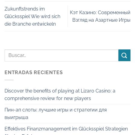
Zukunftstrends im
Кэт Казино: Современный
Glücksspiel Wie wird sich
Взгляд на Азартные Игры
die Branche entwickeln
ENTRADAS RECIENTES
Discover the benefits of playing at Lizaro Casino: a
comprehensive review for new players
Пин-ап слоты: лучшие игры и стратегии для
выигрыша
Effektives Finanzmanagement im Glücksspiel Strategien