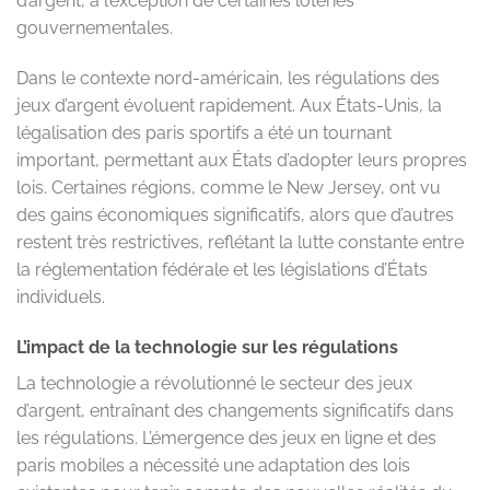
d’argent, à l’exception de certaines loteries
gouvernementales.
Dans le contexte nord-américain, les régulations des
jeux d’argent évoluent rapidement. Aux États-Unis, la
légalisation des paris sportifs a été un tournant
important, permettant aux États d’adopter leurs propres
lois. Certaines régions, comme le New Jersey, ont vu
des gains économiques significatifs, alors que d’autres
restent très restrictives, reflétant la lutte constante entre
la réglementation fédérale et les législations d’États
individuels.
L’impact de la technologie sur les régulations
La technologie a révolutionné le secteur des jeux
d’argent, entraînant des changements significatifs dans
les régulations. L’émergence des jeux en ligne et des
paris mobiles a nécessité une adaptation des lois