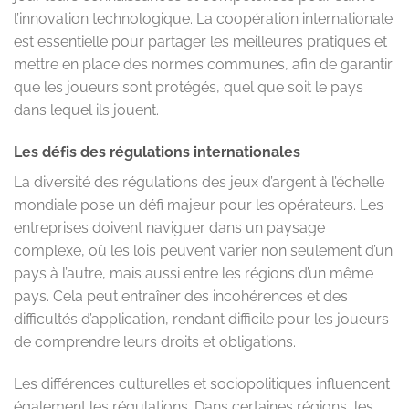
l’innovation technologique. La coopération internationale
est essentielle pour partager les meilleures pratiques et
mettre en place des normes communes, afin de garantir
que les joueurs sont protégés, quel que soit le pays
dans lequel ils jouent.
Les défis des régulations internationales
La diversité des régulations des jeux d’argent à l’échelle
mondiale pose un défi majeur pour les opérateurs. Les
entreprises doivent naviguer dans un paysage
complexe, où les lois peuvent varier non seulement d’un
pays à l’autre, mais aussi entre les régions d’un même
pays. Cela peut entraîner des incohérences et des
difficultés d’application, rendant difficile pour les joueurs
de comprendre leurs droits et obligations.
Les différences culturelles et sociopolitiques influencent
également les régulations. Dans certaines régions, les