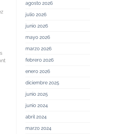
agosto 2026
ez
julio 2026
junio 2026
mayo 2026
marzo 2026
es
febrero 2026
ont
enero 2026
diciembre 2025
junio 2025
junio 2024
abril 2024
marzo 2024