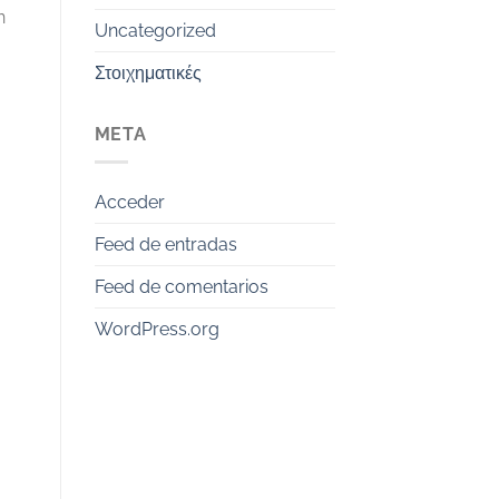
n
Uncategorized
Στοιχηματικές
META
Acceder
Feed de entradas
Feed de comentarios
WordPress.org