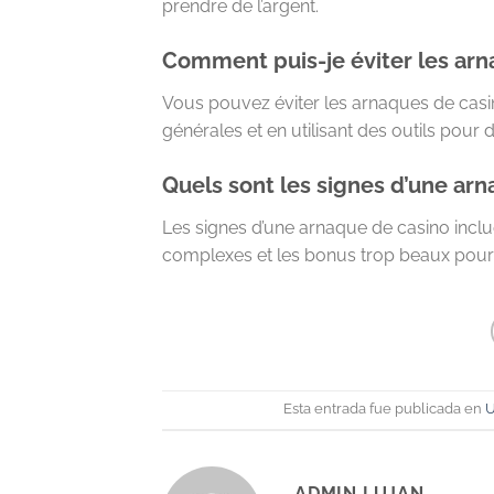
prendre de l’argent.
Comment puis-je éviter les arn
Vous pouvez éviter les arnaques de casin
générales et en utilisant des outils pour 
Quels sont les signes d’une arn
Les signes d’une arnaque de casino inclue
complexes et les bonus trop beaux pour ê
Esta entrada fue publicada en
U
ADMIN LUJAN