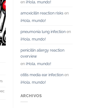
en
¡Hola, mundo!
amoxicillin reaction risks
en
¡Hola, mundo!
pneumonia lung infection
en
¡Hola, mundo!
penicillin allergy reaction
overview
en
¡Hola, mundo!
r
otitis media ear infection
en
rs
¡Hola, mundo!
vec
ARCHIVOS