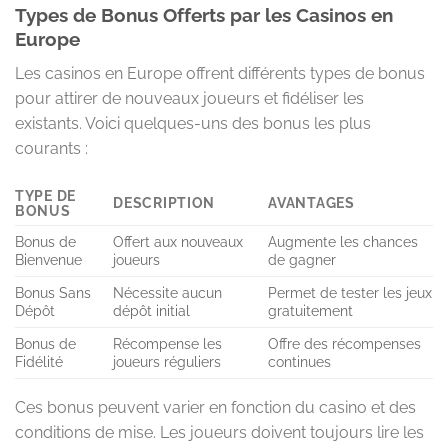
Types de Bonus Offerts par les Casinos en
Europe
Les casinos en Europe offrent différents types de bonus
pour attirer de nouveaux joueurs et fidéliser les
existants. Voici quelques-uns des bonus les plus
courants :
TYPE DE
DESCRIPTION
AVANTAGES
BONUS
Bonus de
Offert aux nouveaux
Augmente les chances
Bienvenue
joueurs
de gagner
Bonus Sans
Nécessite aucun
Permet de tester les jeux
Dépôt
dépôt initial
gratuitement
Bonus de
Récompense les
Offre des récompenses
Fidélité
joueurs réguliers
continues
Ces bonus peuvent varier en fonction du casino et des
conditions de mise. Les joueurs doivent toujours lire les