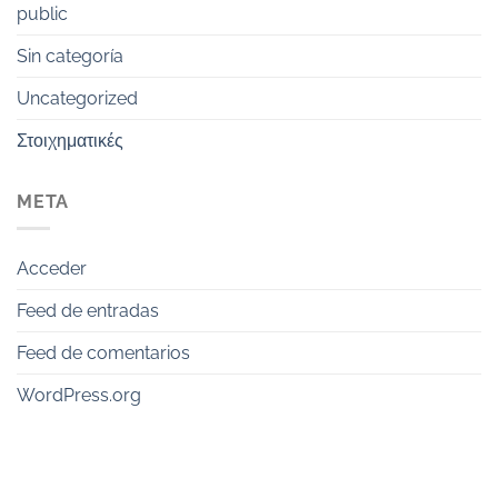
public
Sin categoría
Uncategorized
Στοιχηματικές
META
Acceder
Feed de entradas
Feed de comentarios
WordPress.org