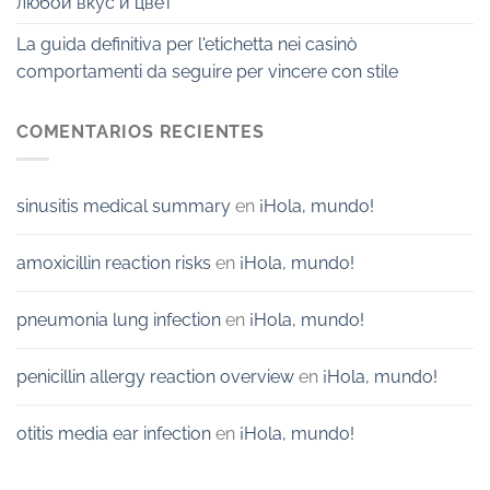
любой вкус и цвет
La guida definitiva per l'etichetta nei casinò
comportamenti da seguire per vincere con stile
COMENTARIOS RECIENTES
sinusitis medical summary
en
¡Hola, mundo!
amoxicillin reaction risks
en
¡Hola, mundo!
pneumonia lung infection
en
¡Hola, mundo!
penicillin allergy reaction overview
en
¡Hola, mundo!
otitis media ear infection
en
¡Hola, mundo!