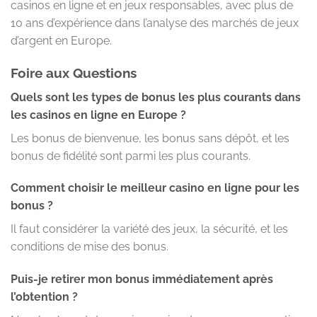
casinos en ligne et en jeux responsables, avec plus de
10 ans d’expérience dans l’analyse des marchés de jeux
d’argent en Europe.
Foire aux Questions
Quels sont les types de bonus les plus courants dans
les casinos en ligne en Europe ?
Les bonus de bienvenue, les bonus sans dépôt, et les
bonus de fidélité sont parmi les plus courants.
Comment choisir le meilleur casino en ligne pour les
bonus ?
Il faut considérer la variété des jeux, la sécurité, et les
conditions de mise des bonus.
Puis-je retirer mon bonus immédiatement après
l’obtention ?