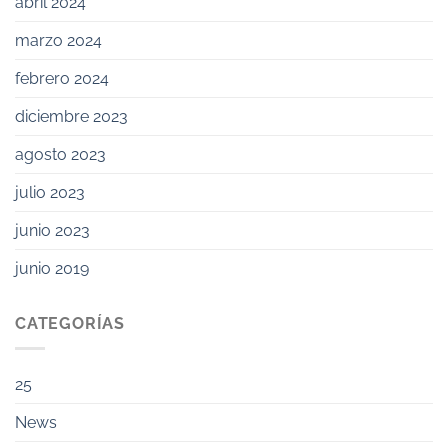
abril 2024
marzo 2024
febrero 2024
diciembre 2023
agosto 2023
julio 2023
junio 2023
junio 2019
CATEGORÍAS
25
News