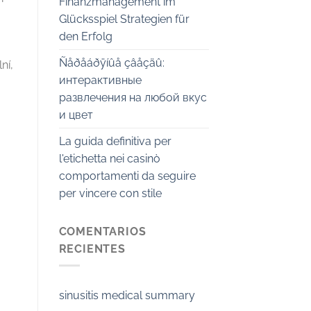
Finanzmanagement im
Glücksspiel Strategien für
den Erfolg
Ñåðåáðÿíûå çâåçäû:
ní,
интерактивные
развлечения на любой вкус
и цвет
La guida definitiva per
l'etichetta nei casinò
comportamenti da seguire
per vincere con stile
COMENTARIOS
RECIENTES
sinusitis medical summary