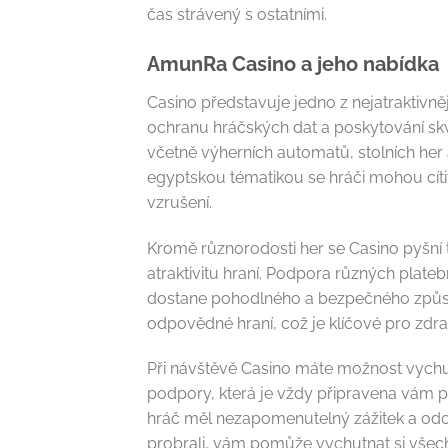
čas strávený s ostatními.
AmunRa Casino a jeho nabídka
Casino představuje jedno z nejatraktivně
ochranu hráčských dat a poskytování skvě
včetně výherních automatů, stolních her
egyptskou tématikou se hráči mohou cítit, 
vzrušení.
Kromě různorodosti her se Casino pyšní 
atraktivitu hraní. Podpora různých plate
dostane pohodlného a bezpečného způsob
odpovědné hraní, což je klíčové pro zdra
Při návštěvě Casino máte možnost vychut
podpory, která je vždy připravena vám po
hráč měl nezapomenutelný zážitek a odch
probrali, vám pomůže vychutnat si všech