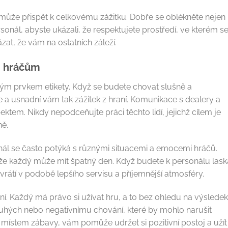
může přispět k celkovému zážitku. Dobře se oblékněte nejen
rsonál, abyste ukázali, že respektujete prostředí, ve kterém s
zat, že vám na ostatních záleží.
m hráčům
ovým prvkem etikety. Když se budete chovat slušně a
a usnadní vám tak zážitek z hraní. Komunikace s dealery a
ektem. Nikdy nepodceňujte práci těchto lidí, jejichž cílem je
ně.
nál se často potýká s různými situacemi a emocemi hráčů.
t, že každý může mít špatný den. Když budete k personálu lask
rátí v podobě lepšího servisu a příjemnější atmosféry.
í. Každý má právo si užívat hru, a to bez ohledu na výsledek
hých nebo negativnímu chování, které by mohlo narušit
 místem zábavy, vám pomůže udržet si pozitivní postoj a užít 