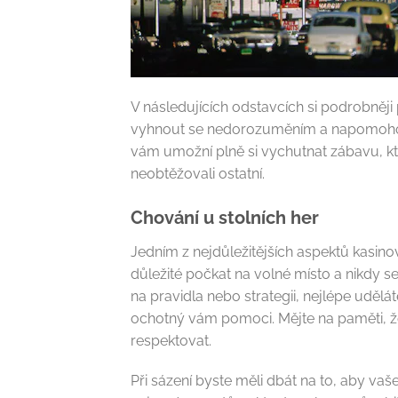
V následujících odstavcích si podrobněj
vyhnout se nedorozuměním a napomohou 
vám umožní plně si vychutnat zábavu, kte
neobtěžovali ostatní.
Chování u stolních her
Jedním z nejdůležitějších aspektů kasinové
důležité počkat na volné místo a nikdy s
na pravidla nebo strategii, nejlépe udělát
ochotný vám pomoci. Mějte na paměti, že 
respektovat.
Při sázení byste měli dbát na to, aby va