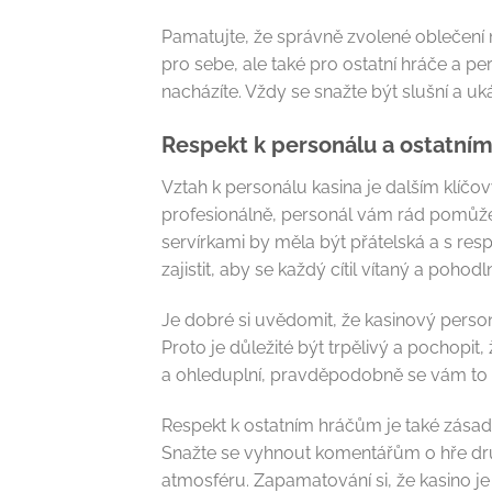
Pamatujte, že správně zvolené oblečení 
pro sebe, ale také pro ostatní hráče a pe
nacházíte. Vždy se snažte být slušní a uká
Respekt k personálu a ostatní
Vztah k personálu kasina je dalším klíč
profesionálně, personál vám rád pomůže 
servírkami by měla být přátelská a s resp
zajistit, aby se každý cítil vítaný a pohodl
Je dobré si uvědomit, že kasinový perso
Proto je důležité být trpělivý a pochopi
a ohleduplní, pravděpodobně se vám to v
Respekt k ostatním hráčům je také zásadn
Snažte se vyhnout komentářům o hře dru
atmosféru. Zapamatování si, že kasino je