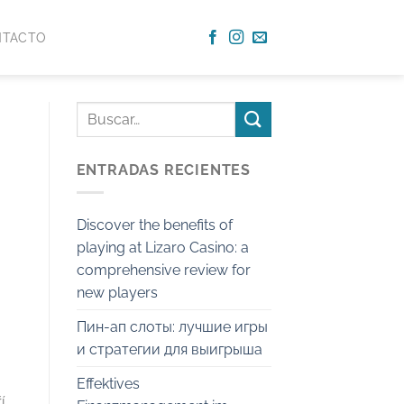
NTACTO
ENTRADAS RECIENTES
Discover the benefits of
playing at Lizaro Casino: a
comprehensive review for
new players
Пин-ап слоты: лучшие игры
и стратегии для выигрыша
Effektives
í