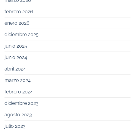
marzo 2026
febrero 2026
enero 2026
diciembre 2025
junio 2025
junio 2024
abril 2024
marzo 2024
febrero 2024
diciembre 2023
agosto 2023
julio 2023