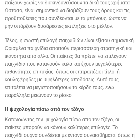
παίξουν χωρίς να διακινδυνεύσουν τα δικά τους χρήματα.
Ωστόσο, είναι σημαντικό να διαβάζουν τους όρους και τις
προϋποθέσεις που συνδέονται με τα μπόνους, ώστε να
μην υπάρξουν δυσάρεστες εκπλήξεις στο μέλλον.
Τέλος, η σωστή επιλογή παιχνιδιών είναι εξίσου σημαντική.
Ορισμένα παιχνίδια απαιτούν περισσότερη στρατηγική και
ικανότητα από άλλα. Οι παίκτες θα πρέπει να επιλέγουν
παιχνίδια που κατανοούν καλά και έχουν μεγαλύτερες
πιθανότητες επιτυχίας, όπως οι επιτραπέζιοι τίτλοι ή
κουλοχέρηδες με υψηλότερες αποδόσεις. Αυτό τους
επιτρέπει να μεγιστοποιήσουν τα κέρδη τους, ενώ
παράλληλα μειώνουν το ρίσκο.
Η ψυχολογία πίσω από τον τζόγο
Κατανοώντας την ψυχολογία πίσω από τον τζόγο, οι
παίκτες μπορούν να κάνουν καλύτερες επιλογές. Το
παιχνίδι συχνά συνδέεται με έντονα συναισθήματα, όπως η