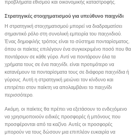
προβλήματα εθισμού και οικονομικής καταστροφής.
Στρατηγικές στοιχηματισμού για υπεύθυνο παιχνίδι
Η στρατηγική στοιχηματισμού μπορεί να διαδραματίσει
σημαντικό ρόλο στη συνολική εμπειρία του παιχνιδιού.
Ένας δημοφιλής τρόπος είναι το σύστημα πονταρίσματος,
όπου οι παίκτες επιλέγουν ένα συγκεκριμένο ποσό που θα
ποντάρουν σε κάθε γύρο. Αντί να ποντάρουν όλα τα
χρήματα τους σε ένα παιχνίδι, είναι προτιμότερο να
κατανέμουν τα πονταρίσματα τους σε διάφορα παιχνίδια ή
γύρους. Αυτή η στρατηγική μειώνει τον κίνδυνο και
επιτρέπει στον παίκτη να απολαμβάνει το παιχνίδι
περισσότερο.
Ακόμη, οι παίκτες θα πρέπει να εξετάσουν το ενδεχόμενο
να χρησιμοποιούν ειδικές προσφορές ή μπόνους που
προσφέρονται από τα καζίνο. Αυτές οι προσφορές
μπορούν να τους δώσουν μια επιπλέον ευκαιρία να