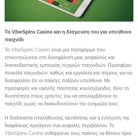
Το VibeSpins Casino και η δέσμευση του για υπεύθυνο
παιχνίδι
Το VibeSpins Casino είναι μια πλατφόρμα που
επικεντρώνεται στη διασφάλιση μιας ασφαλούς και
διασκεδαστικής εμπειρίας τυχερών παιχνιδιών. Προσφέρει
ποικιλία παιχνιδιών, καθώς και εργαλεία και πόρους για να
διασφαλίσει ότι οι παίκτες παίζουν υπεύθυνα. Με
προσφορές και υψηλής ποιότητας κουλοχέρηδες, δίνει τη
δυνατότητα στους χρήστες του να απολαμβάνουν το
παιχνίδι χωρίς να διακινδυνεύουν την ευημερία τους.
Η διαδικασία επαλήθευσης ταυτότητας και η ενίσχυση της
διαφάνειας προάγουν ένα ασφαλές περιβάλλον. Το
VibeSpins Casino ενθαρρύνει τους παίκτες να θέτουν όρια