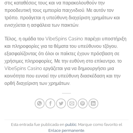
στις καταθέσεις τους και να παρακολουθούν την
προοδευτική τους εμπειρία παιχνιδιού. Με αυτόν τον
τρόπο, προάγεται η υπεύθυνη διαχείριση χρημάτων και
ενισχύεται η ασφάλεια των παικτών.
Τέλος, η ομάδα του VibeSpins Casino παρέχει υποστήριξη
και πληροφορίες για τα θέματα του υπεύθυνου τζόγου,
εξασφαλίζοντας ότι όλοι οι παίκτες έχουν πρόσβαση σε
χρήσιμες πληροφορίες. Με την ευθύνη στο επίκεντρο, το
VibeSpins Casino εργάζεται για να δημιουργήσει μια
κοινότητα που ευνοεί την υπεύθυνη διασκέδαση και την
ορθή διαχείριση των χρημάτων.
Esta entrada fue publicada en
public
. Marque como favorito el
Enlace permanente
.