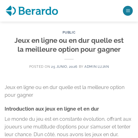
Saltar
al
contenido
PUBLIC
Jeux en ligne ou en dur quelle est
la meilleure option pour gagner
POSTED ON
25 JUNIO, 2026
BY
ADMIN LUJAN
Jeux en ligne ou en dur quelle est la meilleure option
pour gagner
Introduction aux jeux en ligne et en dur
Le monde du jeu est en constante évolution, offrant aux
joueurs une multitude d’options pour s’amuser et tenter
leur chance. D’un côté, nous avons les jeux en dur,