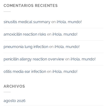
COMENTARIOS RECIENTES
sinusitis medical summary
en
¡Hola, mundo!
amoxicillin reaction risks
en
¡Hola, mundo!
pneumonia lung infection
en
¡Hola, mundo!
penicillin allergy reaction overview
en
¡Hola, mundo!
otitis media ear infection
en
¡Hola, mundo!
ARCHIVOS
agosto 2026