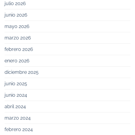
julio 2026
junio 2026
mayo 2026
marzo 2026
febrero 2026
enero 2026
diciembre 2025
junio 2025
junio 2024
abril 2024
marzo 2024
febrero 2024