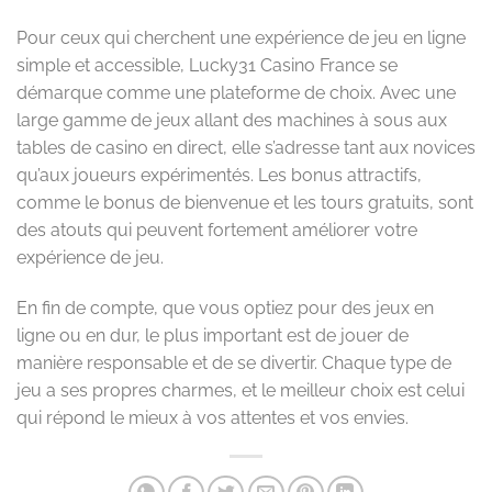
Pour ceux qui cherchent une expérience de jeu en ligne
simple et accessible, Lucky31 Casino France se
démarque comme une plateforme de choix. Avec une
large gamme de jeux allant des machines à sous aux
tables de casino en direct, elle s’adresse tant aux novices
qu’aux joueurs expérimentés. Les bonus attractifs,
comme le bonus de bienvenue et les tours gratuits, sont
des atouts qui peuvent fortement améliorer votre
expérience de jeu.
En fin de compte, que vous optiez pour des jeux en
ligne ou en dur, le plus important est de jouer de
manière responsable et de se divertir. Chaque type de
jeu a ses propres charmes, et le meilleur choix est celui
qui répond le mieux à vos attentes et vos envies.