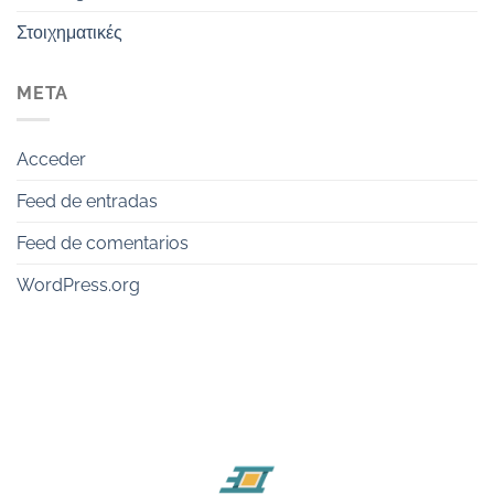
Στοιχηματικές
META
Acceder
Feed de entradas
Feed de comentarios
WordPress.org