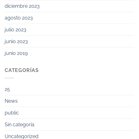
diciembre 2023
agosto 2023
julio 2023
junio 2023
junio 2019
CATEGORÍAS
25
News
public
Sin categoría
Uncategorized