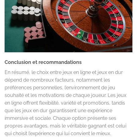
Conclusion et recommandations
En résumé, le choix entre jeux en ligne et jeux en dur
dépend de nombreux facteurs, notamment les
préférences personnelles, l’environnement de jeu
souhaité et les motivations de chaque joueur. Les jeux
en ligne offrent flexibilité, variété et promotions, tandis
que les jeux en dur garantissent une expérience
immersive et sociale. Chaque option présente ses
propres avantages, mais le véritable gagnant est celui
qui choisit l’expérience qui lui convient le mieux.