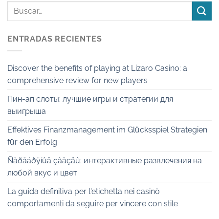
ENTRADAS RECIENTES
Discover the benefits of playing at Lizaro Casino: a
comprehensive review for new players
Пин-ап слоты: лучшие игры и стратегии для
выигрыша
Effektives Finanzmanagement im Glücksspiel Strategien
für den Erfolg
Ñåðåáðÿíûå çâåçäû: интерактивные развлечения на
любой вкус и цвет
La guida definitiva per l'etichetta nei casinò
comportamenti da seguire per vincere con stile