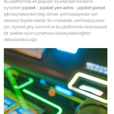
Bu platformda en popüler oyunlardan bazılarını
oynarken
jojobet – jojobet yeni adres – jojobet güncel
gibi kaynaklardan bilgi almak, yeni başlayanlar için
oldukça faydalı olabilir. Bu makalede, yeni başlayanlar
için Jojobet giriş sürecini ve bu platformda nasıl başarılı
bir şekilde oyun oynamaya başlayabileceğinizi
detaylandıracağız.