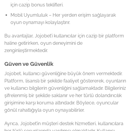
için cazip bonus teklifleri.
Mobil Uyumluluk – Her yerden erişim sağlayarak
oyun oynamayı kolaylaştırır.
Bu avantajlar, Jojobet’i kullanıcılar için cazip bir platform
haline getirirken, oyun deneyimini de
zenginleştirmektedir.
Güven ve Güvenlik
Jojobet, kullanıcı güvenliğine büyük önem vermektedir.
Platform, lisanslı bir şekilde faaliyet göstererek, oyunların
ve kullanıcı bilgilerin güvenliğini sağlamaktadır. Bilgileriniz
şifrelenmiş bir şekilde saklanır ve her türlü dolandırıcılık
girişimine karşı koruma altındadır. Böylece, oyuncular
gönül rahatlığıyla oyun oynayabilirler.
Ayrıca, Jojobet’in müşteri destek hizmetleri, kullanıcılara
her türlü sorunlarında yardımcı olmaktadır. Kullanıcı