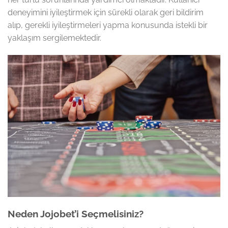
deneyimini iyileştirmek için sürekli olarak geri bildirim
alıp, gerekli iyileştirmeleri yapma konusunda istekli bir
yaklaşım sergilemektedir.
Neden Jojobet’i Seçmelisiniz?