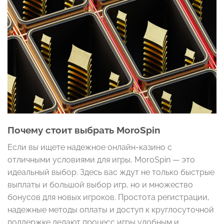
Почему стоит выбрать MoroSpin
Если вы ищете надежное онлайн-казино с
отличными условиями для игры, MoroSpin — это
идеальный выбор. Здесь вас ждут не только быстрые
выплаты и большой выбор игр, но и множество
бонусов для новых игроков. Простота регистрации,
надежные методы оплаты и доступ к круглосуточной
поддержке делают процесс игры удобным и