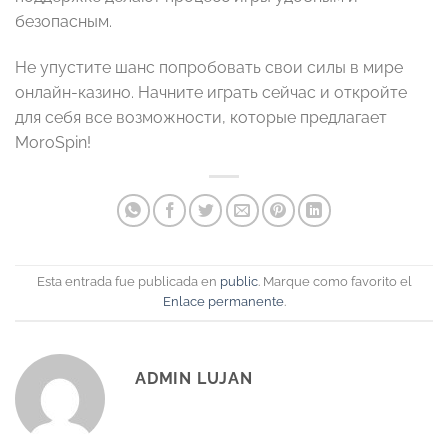
безопасным.
Не упустите шанс попробовать свои силы в мире
онлайн-казино. Начните играть сейчас и откройте
для себя все возможности, которые предлагает
MoroSpin!
Esta entrada fue publicada en
public
. Marque como favorito el
Enlace permanente
.
ADMIN LUJAN