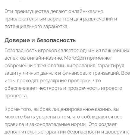
Эти преимущества делают онлайн-казино
привлекательным вариантом для развлечений и
потенциального заработка.
Доверие и безопасность
Безопасность игроков является одним из важнейших
аспектов онлайн-казино. MoroSpin применяет
современные технологии шифрования, гарантируя
защиту личных данных и финансовых транзакций. Все
игры проходят регулярные проверки, что
обеспечивает честность и прозрачность игрового
процесса.
Кроме того, выбрав лицензированное казино, вы
можете быть уверены в том, что соблюдаются все
правила и законодательные нормы. Это создает
дополнительные гарантии безопасности и доверия к