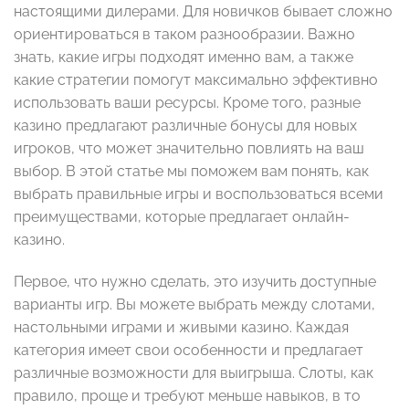
настоящими дилерами. Для новичков бывает сложно
ориентироваться в таком разнообразии. Важно
знать, какие игры подходят именно вам, а также
какие стратегии помогут максимально эффективно
использовать ваши ресурсы. Кроме того, разные
казино предлагают различные бонусы для новых
игроков, что может значительно повлиять на ваш
выбор. В этой статье мы поможем вам понять, как
выбрать правильные игры и воспользоваться всеми
преимуществами, которые предлагает онлайн-
казино.
Первое, что нужно сделать, это изучить доступные
варианты игр. Вы можете выбрать между слотами,
настольными играми и живыми казино. Каждая
категория имеет свои особенности и предлагает
различные возможности для выигрыша. Слоты, как
правило, проще и требуют меньше навыков, в то