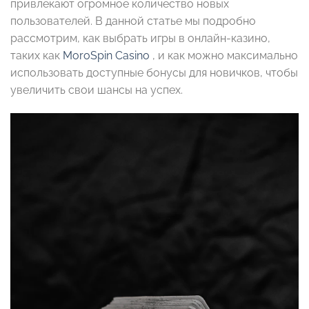
привлекают огромное количество новых
пользователей. В данной статье мы подробно
рассмотрим, как выбрать игры в онлайн-казино,
таких как
MoroSpin Casino
, и как можно максимально
использовать доступные бонусы для новичков, чтобы
увеличить свои шансы на успех.