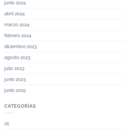
junio 2024
abril 2024
marzo 2024
febrero 2024
diciembre 2023
agosto 2023
julio 2023
junio 2023
junio 2019
CATEGORÍAS
25