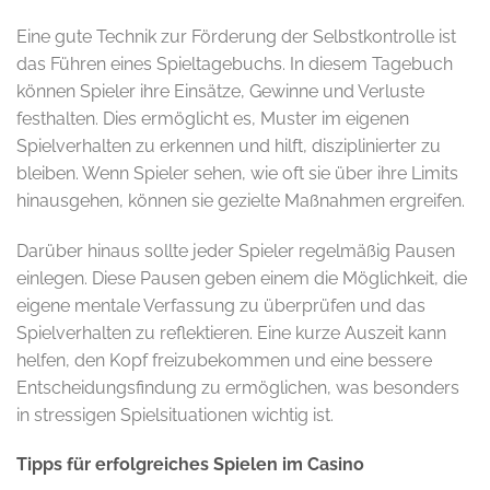
Eine gute Technik zur Förderung der Selbstkontrolle ist
das Führen eines Spieltagebuchs. In diesem Tagebuch
können Spieler ihre Einsätze, Gewinne und Verluste
festhalten. Dies ermöglicht es, Muster im eigenen
Spielverhalten zu erkennen und hilft, disziplinierter zu
bleiben. Wenn Spieler sehen, wie oft sie über ihre Limits
hinausgehen, können sie gezielte Maßnahmen ergreifen.
Darüber hinaus sollte jeder Spieler regelmäßig Pausen
einlegen. Diese Pausen geben einem die Möglichkeit, die
eigene mentale Verfassung zu überprüfen und das
Spielverhalten zu reflektieren. Eine kurze Auszeit kann
helfen, den Kopf freizubekommen und eine bessere
Entscheidungsfindung zu ermöglichen, was besonders
in stressigen Spielsituationen wichtig ist.
Tipps für erfolgreiches Spielen im Casino