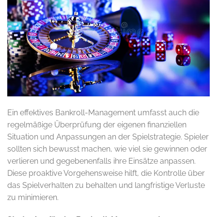
Ein effektives Bankroll-Management umfasst auch die
regelmäßige Überprüfung der eigenen finanziellen
Situation und Anpassungen an der Spielstrategie. Spieler
sollten sich bewusst machen, wie viel sie gewinnen oder
verlieren und gegebenenfalls ihre Einsätze anpassen.
Diese proaktive Vorgehensweise hilft, die Kontrolle über
das Spielverhalten zu behalten und langfristige Verluste
zu minimieren.