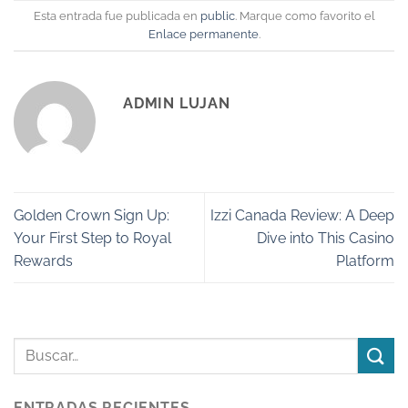
Esta entrada fue publicada en
public
. Marque como favorito el
Enlace permanente
.
ADMIN LUJAN
Golden Crown Sign Up:
Izzi Canada Review: A Deep
Your First Step to Royal
Dive into This Casino
Rewards
Platform
ENTRADAS RECIENTES