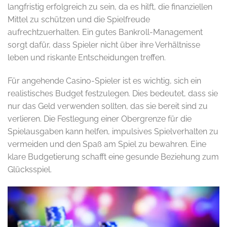
langfristig erfolgreich zu sein, da es hilft, die finanziellen
Mittel zu schützen und die Spielfreude
aufrechtzuerhalten. Ein gutes Bankroll-Management
sorgt dafür, dass Spieler nicht über ihre Verhältnisse
leben und riskante Entscheidungen treffen.
Für angehende Casino-Spieler ist es wichtig, sich ein
realistisches Budget festzulegen. Dies bedeutet, dass sie
nur das Geld verwenden sollten, das sie bereit sind zu
verlieren. Die Festlegung einer Obergrenze für die
Spielausgaben kann helfen, impulsives Spielverhalten zu
vermeiden und den Spaß am Spiel zu bewahren. Eine
klare Budgetierung schafft eine gesunde Beziehung zum
Glücksspiel.