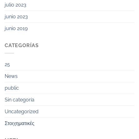
julio 2023
junio 2023
junio 2019
CATEGORÍAS
25
News
public
Sin categoría
Uncategorized
Στοιχηματικές