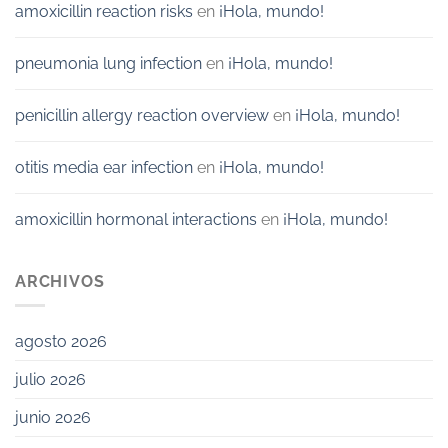
amoxicillin reaction risks
en
¡Hola, mundo!
pneumonia lung infection
en
¡Hola, mundo!
penicillin allergy reaction overview
en
¡Hola, mundo!
otitis media ear infection
en
¡Hola, mundo!
amoxicillin hormonal interactions
en
¡Hola, mundo!
ARCHIVOS
agosto 2026
julio 2026
junio 2026