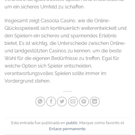
um ein sicheres Umfeld zu schaffen.
Insgesamt zeigt Casoola Casino, wie die Online-
Glücksspielwelt sich kontinuierlich weiterentwickelt und
den Spielern ein sicheres und spannendes Erlebnis
bietet. Es ist wichtig, die Unterschiede zwischen Online-
und landgestützten Casinos zu kennen, um die beste
Wahl für die eigenen Bedürfnisse zu treffen. Egal für
welche Option sich Spieler entscheiden,
verantwortungsvolles Spielen sollte immer im
Vordergrund stehen.
Esta entrada fue publicada en
public
. Marque como favorito el
Enlace permanente
.