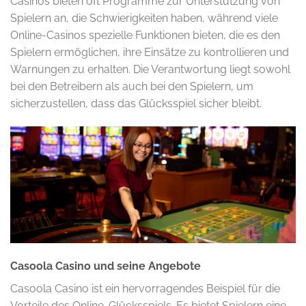
Casinos bieten oft Programme zur Unterstützung von
Spielern an, die Schwierigkeiten haben, während viele
Online-Casinos spezielle Funktionen bieten, die es den
Spielern ermöglichen, ihre Einsätze zu kontrollieren und
Warnungen zu erhalten. Die Verantwortung liegt sowohl
bei den Betreibern als auch bei den Spielern, um
sicherzustellen, dass das Glücksspiel sicher bleibt.
Casoola Casino und seine Angebote
Casoola Casino ist ein hervorragendes Beispiel für die
Vorteile des Online-Glücksspiels. Es bietet Spielern eine