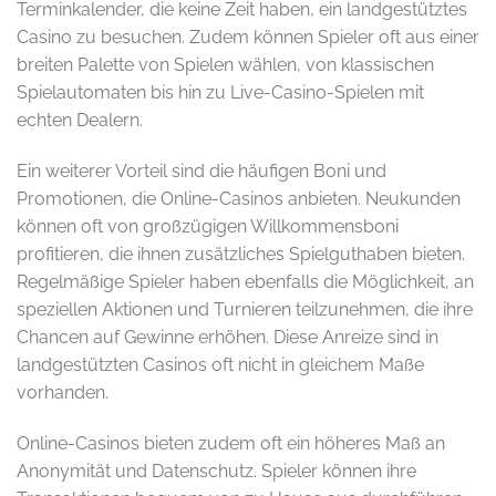
Terminkalender, die keine Zeit haben, ein landgestütztes
Casino zu besuchen. Zudem können Spieler oft aus einer
breiten Palette von Spielen wählen, von klassischen
Spielautomaten bis hin zu Live-Casino-Spielen mit
echten Dealern.
Ein weiterer Vorteil sind die häufigen Boni und
Promotionen, die Online-Casinos anbieten. Neukunden
können oft von großzügigen Willkommensboni
profitieren, die ihnen zusätzliches Spielguthaben bieten.
Regelmäßige Spieler haben ebenfalls die Möglichkeit, an
speziellen Aktionen und Turnieren teilzunehmen, die ihre
Chancen auf Gewinne erhöhen. Diese Anreize sind in
landgestützten Casinos oft nicht in gleichem Maße
vorhanden.
Online-Casinos bieten zudem oft ein höheres Maß an
Anonymität und Datenschutz. Spieler können ihre