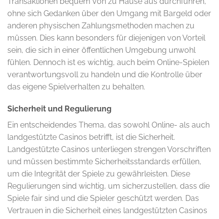
Transaktionen bequem von zu Hause aus durchführen,
ohne sich Gedanken über den Umgang mit Bargeld oder
anderen physischen Zahlungsmethoden machen zu
müssen. Dies kann besonders für diejenigen von Vorteil
sein, die sich in einer öffentlichen Umgebung unwohl
fühlen. Dennoch ist es wichtig, auch beim Online-Spielen
verantwortungsvoll zu handeln und die Kontrolle über
das eigene Spielverhalten zu behalten.
Sicherheit und Regulierung
Ein entscheidendes Thema, das sowohl Online- als auch
landgestützte Casinos betrifft, ist die Sicherheit.
Landgestützte Casinos unterliegen strengen Vorschriften
und müssen bestimmte Sicherheitsstandards erfüllen,
um die Integrität der Spiele zu gewährleisten. Diese
Regulierungen sind wichtig, um sicherzustellen, dass die
Spiele fair sind und die Spieler geschützt werden. Das
Vertrauen in die Sicherheit eines landgestützten Casinos