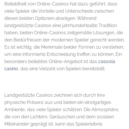
Beliebtheit von Online-Casinos hat dazu geführt, dass
viele Spieler die Vorteile und Unterschiede zwischen
diesen beiden Optionen abwägen. Während
landgestützte Casinos eine jahrhundertealte Tradition
haben, bieten Online-Casinos zeitgemäße Lösungen, die
den Bedürfnissen der modernen Spieler gerecht werden.
Es ist wichtig, die Merkmale beider Formen zu verstehen,
um eine informierte Entscheidung treffen zu können. Ein
besonders beliebtes Online-Angebot ist das
casoola
casino
, das eine Vielzahl von Spielen bereitstellt.
Landgestützte Casinos zeichnen sich durch ihre
physische Präsenz aus und bieten ein einzigartiges
Ambiente, das viele Spieler schätzen. Die Atmosphäre,
die von den Lichtern, Geräuschen und dem sozialen
Miteinander geprägt ist, kann das Spielerlebnis