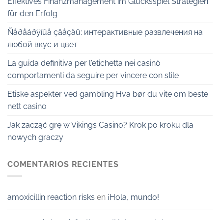
Effektives Finanzmanagement im Glücksspiel Strategien
für den Erfolg
Ñåðåáðÿíûå çâåçäû: интерактивные развлечения на
любой вкус и цвет
La guida definitiva per l'etichetta nei casinò
comportamenti da seguire per vincere con stile
Etiske aspekter ved gambling Hva bør du vite om beste
nett casino
Jak zacząć grę w Vikings Casino? Krok po kroku dla
nowych graczy
COMENTARIOS RECIENTES
amoxicillin reaction risks
en
¡Hola, mundo!