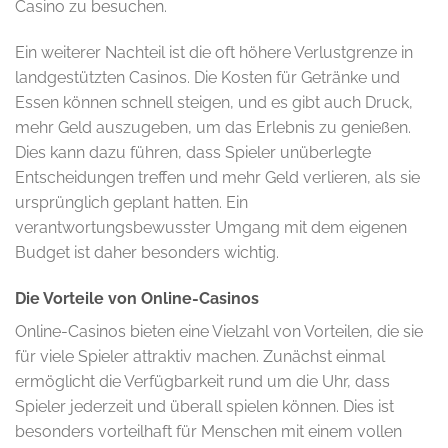
Casino zu besuchen.
Ein weiterer Nachteil ist die oft höhere Verlustgrenze in
landgestützten Casinos. Die Kosten für Getränke und
Essen können schnell steigen, und es gibt auch Druck,
mehr Geld auszugeben, um das Erlebnis zu genießen.
Dies kann dazu führen, dass Spieler unüberlegte
Entscheidungen treffen und mehr Geld verlieren, als sie
ursprünglich geplant hatten. Ein
verantwortungsbewusster Umgang mit dem eigenen
Budget ist daher besonders wichtig.
Die Vorteile von Online-Casinos
Online-Casinos bieten eine Vielzahl von Vorteilen, die sie
für viele Spieler attraktiv machen. Zunächst einmal
ermöglicht die Verfügbarkeit rund um die Uhr, dass
Spieler jederzeit und überall spielen können. Dies ist
besonders vorteilhaft für Menschen mit einem vollen