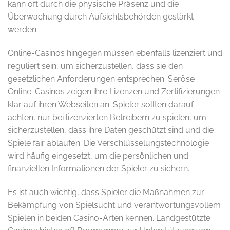
kann oft durch die physische Präsenz und die
Überwachung durch Aufsichtsbehörden gestärkt
werden.
Online-Casinos hingegen müssen ebenfalls lizenziert und
reguliert sein, um sicherzustellen, dass sie den
gesetzlichen Anforderungen entsprechen. Seröse
Online-Casinos zeigen ihre Lizenzen und Zertifizierungen
klar auf ihren Webseiten an. Spieler sollten darauf
achten, nur bei lizenzierten Betreibern zu spielen, um
sicherzustellen, dass ihre Daten geschützt sind und die
Spiele fair ablaufen. Die Verschlüsselungstechnologie
wird häufig eingesetzt, um die persönlichen und
finanziellen Informationen der Spieler zu sichern.
Es ist auch wichtig, dass Spieler die Maßnahmen zur
Bekämpfung von Spielsucht und verantwortungsvollem
Spielen in beiden Casino-Arten kennen. Landgestützte