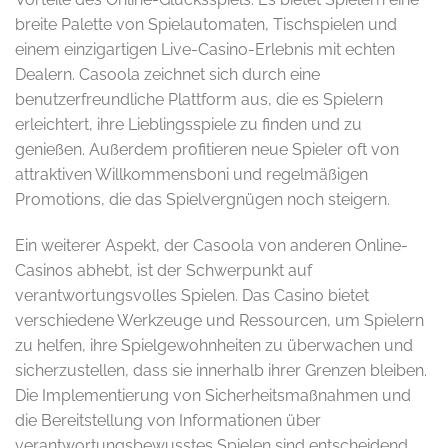
breite Palette von Spielautomaten, Tischspielen und
einem einzigartigen Live-Casino-Erlebnis mit echten
Dealern. Casoola zeichnet sich durch eine
benutzerfreundliche Plattform aus, die es Spielern
erleichtert, ihre Lieblingsspiele zu finden und zu
genießen. Außerdem profitieren neue Spieler oft von
attraktiven Willkommensboni und regelmäßigen
Promotions, die das Spielvergnügen noch steigern.
Ein weiterer Aspekt, der Casoola von anderen Online-
Casinos abhebt, ist der Schwerpunkt auf
verantwortungsvolles Spielen. Das Casino bietet
verschiedene Werkzeuge und Ressourcen, um Spielern
zu helfen, ihre Spielgewohnheiten zu überwachen und
sicherzustellen, dass sie innerhalb ihrer Grenzen bleiben.
Die Implementierung von Sicherheitsmaßnahmen und
die Bereitstellung von Informationen über
verantwortungsbewusstes Spielen sind entscheidend,